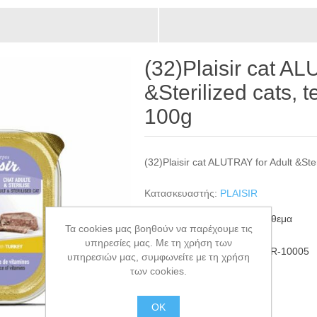
(32)Plaisir cat AL
&Sterilized cats, t
100g
(32)Plaisir cat ALUTRAY for Adult &Ster
Κατασκευαστής:
PLAISIR
Διαθεσιμότητα:
5952 σε απόθεμα
Τα cookies μας βοηθούν να παρέχουμε τις
υπηρεσίες μας. Με τη χρήση των
ΚΩΔΙΚΟΣ ΠΡΟΪΟΝΤΟΣ:
NOR-10005
υπηρεσιών μας, συμφωνείτε με τη χρήση
GTIN:
3428460051580
των cookies.
€0,95
ΟΚ