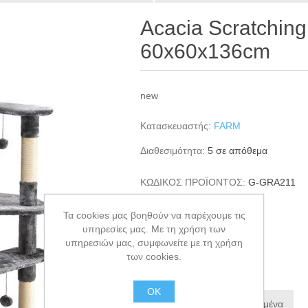
Acacia Scratching 
60x60x136cm
new
Κατασκευαστής:
FARM
Διαθεσιμότητα:
5 σε απόθεμα
ΚΩΔΙΚΟΣ ΠΡΟΪΟΝΤΟΣ:
G-GRA211
GTIN:
8052219190111
Τα cookies μας βοηθούν να παρέχουμε τις
€160,00
υπηρεσίες μας. Με τη χρήση των
υπηρεσιών μας, συμφωνείτε με τη χρήση
των cookies.
+ΚΑΛΆΘΙ
ΟΚ
Προσθήκη στα αγαπημένα