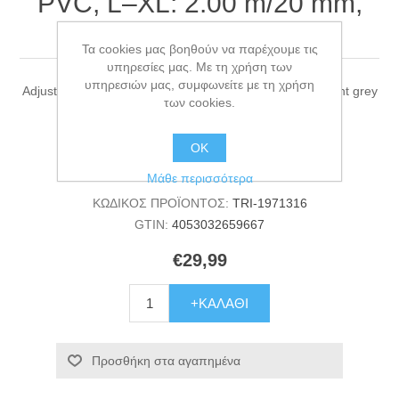
PVC, L–XL: 2.00 m/20 mm,
light grey
Τα cookies μας βοηθούν να παρέχουμε τις
υπηρεσίες μας. Με τη χρήση των
υπηρεσιών μας, συμφωνείτε με τη χρήση
Adjustable lead CityStyle, PVC, L–XL: 2.00 m/20 mm, light grey
των cookies.
Κατασκευαστής:
TRIXIE
ΟΚ
Διαθεσιμότητα:
2 σε απόθεμα
Μάθε περισσότερα
ΚΩΔΙΚΟΣ ΠΡΟΪΟΝΤΟΣ:
TRI-1971316
GTIN:
4053032659667
€29,99
+ΚΑΛΆΘΙ
Προσθήκη στα αγαπημένα