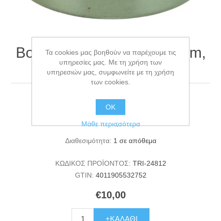
Bowl, ceramic, 0.2 l/ø 12 cm,
Τα cookies μας βοηθούν να παρέχουμε τις
υπηρεσίες μας. Με τη χρήση των
green/beige
υπηρεσιών μας, συμφωνείτε με τη χρήση
των cookies.
Bowl, ceramic, 0.2 l/ø 12 cm, green/beige
ΟΚ
Κατασκευαστής:
TRIXIE
Μάθε περισσότερα
Διαθεσιμότητα:
1 σε απόθεμα
ΚΩΔΙΚΟΣ ΠΡΟΪΟΝΤΟΣ:
TRI-24812
GTIN:
4011905532752
€10,00
+ΚΑΛΆΘΙ