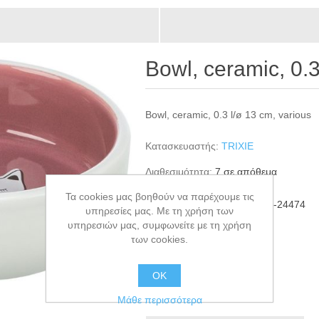
Bowl, ceramic, 0.3
Bowl, ceramic, 0.3 l/ø 13 cm, various
Κατασκευαστής:
TRIXIE
Διαθεσιμότητα:
7 σε απόθεμα
Τα cookies μας βοηθούν να παρέχουμε τις
ΚΩΔΙΚΟΣ ΠΡΟΪΟΝΤΟΣ:
TRI-24474
υπηρεσίες μας. Με τη χρήση των
GTIN:
4047974244746
υπηρεσιών μας, συμφωνείτε με τη χρήση
των cookies.
€5,50
ΟΚ
+ΚΑΛΆΘΙ
Μάθε περισσότερα