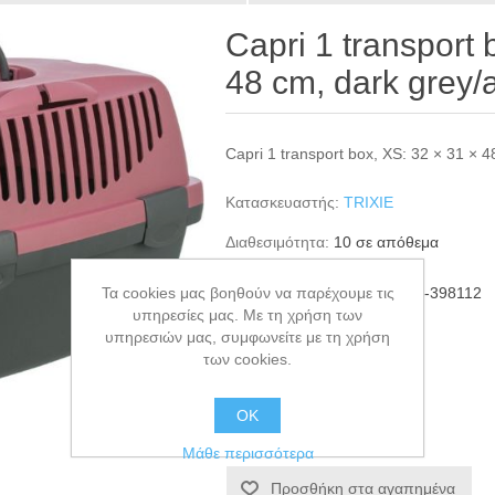
Capri 1 transport 
48 cm, dark grey/
Capri 1 transport box, XS: 32 × 31 × 4
Κατασκευαστής:
TRIXIE
Διαθεσιμότητα:
10 σε απόθεμα
Τα cookies μας βοηθούν να παρέχουμε τις
ΚΩΔΙΚΟΣ ΠΡΟΪΟΝΤΟΣ:
TRI-398112
υπηρεσίες μας. Με τη χρήση των
GTIN:
4011905473598
υπηρεσιών μας, συμφωνείτε με τη χρήση
των cookies.
€23,50
ΟΚ
+ΚΑΛΆΘΙ
Μάθε περισσότερα
Προσθήκη στα αγαπημένα