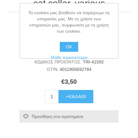
cat collar, various
Τα cookies μας βοηθούν να παρέχουμε τις
υπηρεσίες μας. Με τη χρήση των
cat collar, various
υπηρεσιών μας, συμφωνείτε με τη χρήση
των cookies.
Κατασκευαστής:
TRIXIE
ΟΚ
Διαθεσιμότητα:
18 σε απόθεμα
Μάθε περισσότερα
ΚΩΔΙΚΟΣ ΠΡΟΪΟΝΤΟΣ:
TRI-41592
GTIN:
4011905692784
€3,50
+ΚΑΛΆΘΙ
Προσθήκη στα αγαπημένα