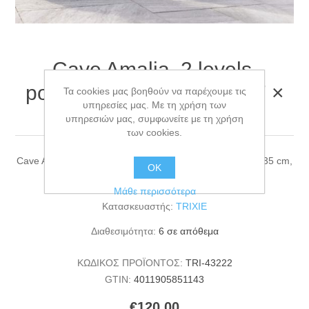
Cave Amalia, 2 levels,
polyrattan, rectangular, 37 ×
Τα cookies μας βοηθούν να παρέχουμε τις
υπηρεσίες μας. Με τη χρήση των
57 × 35 cm, grey
υπηρεσιών μας, συμφωνείτε με τη χρήση
των cookies.
Cave Amalia, 2 levels, polyrattan, rectangular, 37 × 57 × 35 cm,
ΟΚ
grey
Μάθε περισσότερα
Κατασκευαστής:
TRIXIE
Διαθεσιμότητα:
6 σε απόθεμα
ΚΩΔΙΚΟΣ ΠΡΟΪΟΝΤΟΣ:
TRI-43222
GTIN:
4011905851143
€120,00