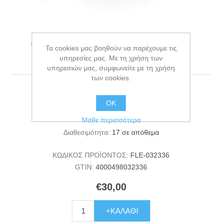
Classic L Tape 5 m olive
Τα cookies μας βοηθούν να παρέχουμε τις
green EU
υπηρεσίες μας. Με τη χρήση των
υπηρεσιών μας, συμφωνείτε με τη χρήση
των cookies.
Classic L Tape 5 m olive green EU
ΟΚ
Κατασκευαστής:
FLEXI
Μάθε περισσότερα
Διαθεσιμότητα:
17 σε απόθεμα
ΚΩΔΙΚΟΣ ΠΡΟΪΟΝΤΟΣ:
FLE-032336
GTIN:
4000498032336
€30,00
+ΚΑΛΆΘΙ