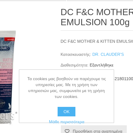
DC F&C MOTHER
EMULSION 100g
DC F&C MOTHER & KITTEN EMULSI
Κατασκευαστής:
DR. CLAUDER'S
Διαθεσιμότητα:
Εξαντλήθηκε
Τα cookies μας βοηθούν να παρέχουμε τις
ΚΩΔΙΚΟΣ ΠΡΟΪΟΝΤΟΣ:
DR-2180110
υπηρεσίες μας. Με τη χρήση των
GTIN:
4014355801102
υπηρεσιών μας, συμφωνείτε με τη χρήση
των cookies.
€8,00
ΟΚ
+ΚΑΛΆΘΙ
Μάθε περισσότερα
Προσθήκη στα αγαπημένα