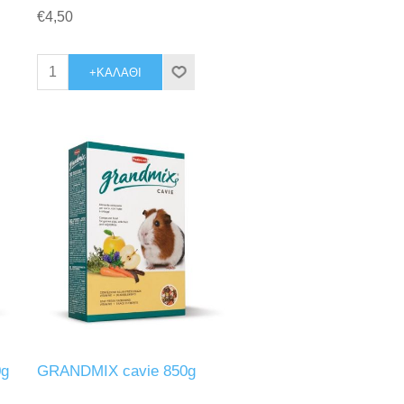
€4,50
+ΚΑΛΆΘΙ
0g
GRANDMIX cavie 850g