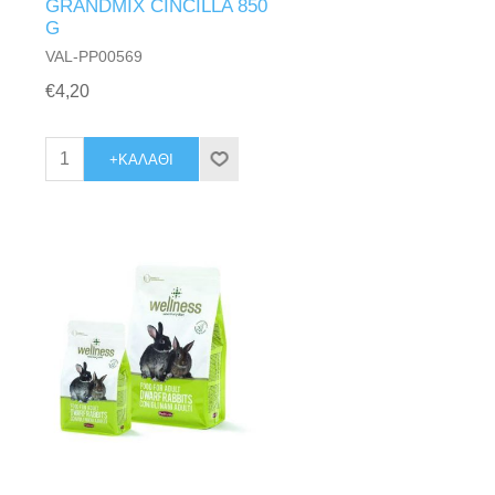
GRANDMIX CINCILLA 850
G
VAL-PP00569
€4,20
+ΚΑΛΆΘΙ