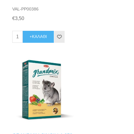
VAL-PP00386
€3,50
+ΚΑΛΆΘΙ