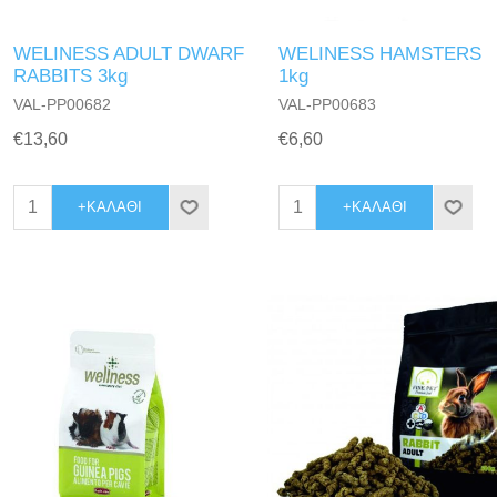
WELINESS ADULT DWARF
WELINESS HAMSTERS
RABBITS 3kg
1kg
VAL-PP00682
VAL-PP00683
€13,60
€6,60
+ΚΑΛΆΘΙ
+ΚΑΛΆΘΙ