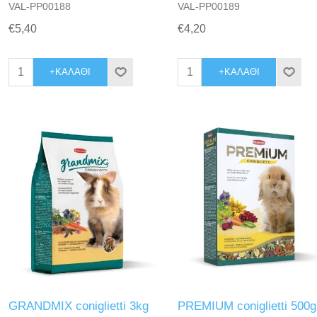
VAL-PP00188
VAL-PP00189
€5,40
€4,20
+ΚΑΛΆΘΙ
+ΚΑΛΆΘΙ
GRANDMIX coniglietti 3kg
PREMIUM coniglietti 500g