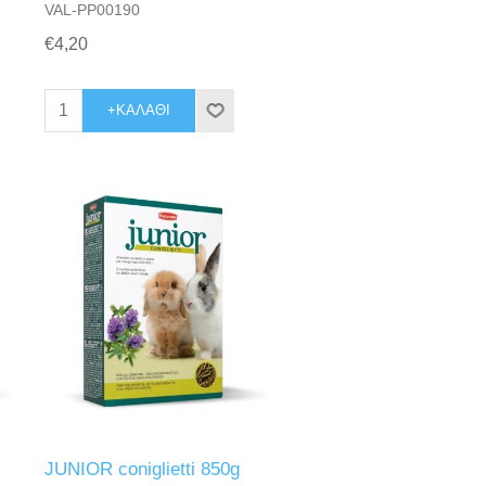
VAL-PP00190
€4,20
+ΚΑΛΆΘΙ
JUNIOR coniglietti 850g