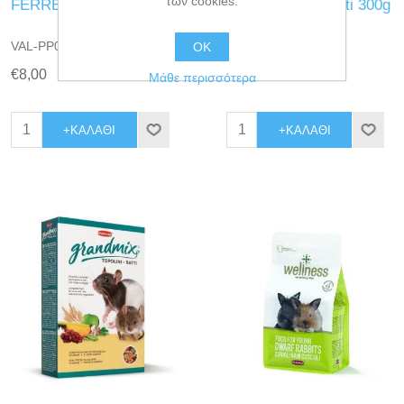
των cookies.
FERRET FOOD 750g
GRANDMIX criceti 300g
VAL-PP00395
VAL-PP00414
ΟΚ
€8,00
€2,40
Μάθε περισσότερα
+ΚΑΛΆΘΙ
+ΚΑΛΆΘΙ