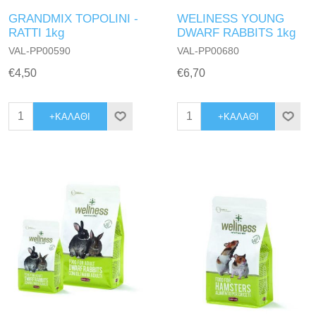
GRANDMIX TOPOLINI -
WELINESS YOUNG
RATTI 1kg
DWARF RABBITS 1kg
VAL-PP00590
VAL-PP00680
€4,50
€6,70
+ΚΑΛΆΘΙ
+ΚΑΛΆΘΙ