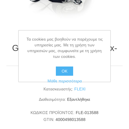
Τα cookies μας βοηθούν να παρέχουμε τις
υπηρεσίες μας. Με τη χρήση των
Glam Composition S Onyx-
υπηρεσιών μας, συμφωνείτε με τη χρήση
Black Tape 3 m
των cookies.
ΟΚ
Glam Composition S Onyx-Black Tape 3 m
Μάθε περισσότερα
Κατασκευαστής:
FLEXI
Διαθεσιμότητα:
Εξαντλήθηκε
ΚΩΔΙΚΟΣ ΠΡΟΪΟΝΤΟΣ:
FLE-013588
GTIN:
4000498013588