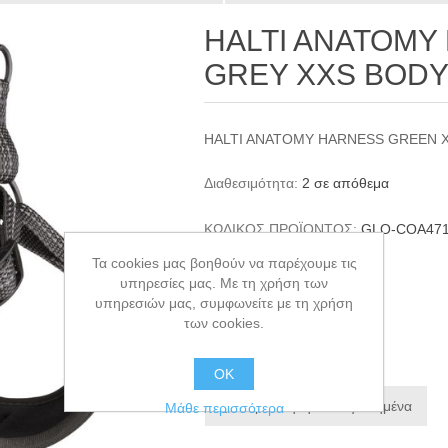
HALTI ANATOMY
GREY XXS BODY
HALTI ANATOMY HARNESS GREEN X
Διαθεσιμότητα:
2 σε απόθεμα
ΚΩΔΙΚΟΣ ΠΡΟΪΟΝΤΟΣ:
GLO-COA47
GTIN:
886284471206
Τα cookies μας βοηθούν να παρέχουμε τις
υπηρεσίες μας. Με τη χρήση των
€36,00
υπηρεσιών μας, συμφωνείτε με τη χρήση
των cookies.
+ΚΑΛΆΘΙ
ΟΚ
Προσθήκη στα αγαπημένα
Μάθε περισσότερα