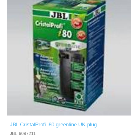
JBL CristalProfi i80 greenline UK-plug
JBL-6097211