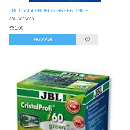
JBL Cristal PROFI m GREENLINE +
JBL-6096000
€51,00
+ΚΑΛΆΘΙ