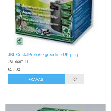
JBL CristalProfi i60 greenline UK-plug
JBL-6097111
€58,00
+ΚΑΛΆΘΙ