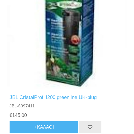
JBL CristalProfi i200 greenline UK-plug
JBL-6097411
€145,00
+ΚΑΛΆΘΙ