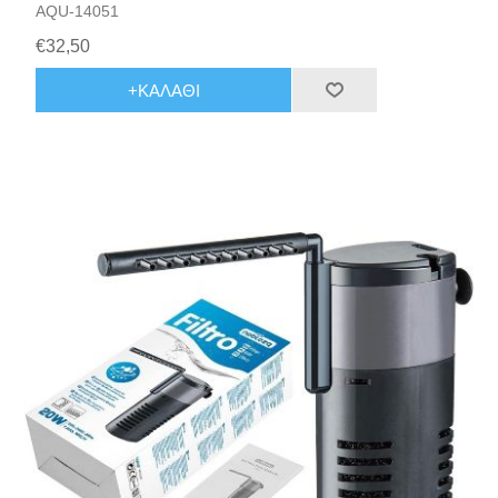
AQU-14051
€32,50
+ΚΑΛΆΘΙ