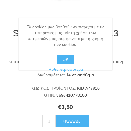
KIDDOG 100% Natural
Τα cookies μας βοηθούν να παρέχουμε τις
Snack, beef trachea 12–13
υπηρεσίες μας. Με τη χρήση των
υπηρεσιών μας, συμφωνείτε με τη χρήση
cm / 100 g
των cookies.
ΟΚ
KIDDOG 100% Natural Snack, beef trachea 12–13 cm / 100 g
Μάθε περισσότερα
Διαθεσιμότητα:
14 σε απόθεμα
ΚΩΔΙΚΟΣ ΠΡΟΪΟΝΤΟΣ:
KID-A77810
GTIN:
8596410778100
€3,50
+ΚΑΛΆΘΙ