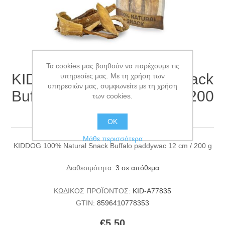
Τα cookies μας βοηθούν να παρέχουμε τις
KIDDOG 100% Natural Snack
υπηρεσίες μας. Με τη χρήση των
υπηρεσιών μας, συμφωνείτε με τη χρήση
Buffalo paddywac 12 cm / 200
των cookies.
g
ΟΚ
Μάθε περισσότερα
KIDDOG 100% Natural Snack Buffalo paddywac 12 cm / 200 g
Διαθεσιμότητα:
3 σε απόθεμα
ΚΩΔΙΚΟΣ ΠΡΟΪΟΝΤΟΣ:
KID-A77835
GTIN:
8596410778353
€5,50