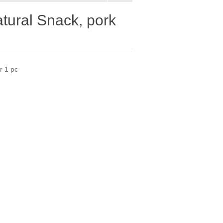
ural Snack, pork
r 1 pc