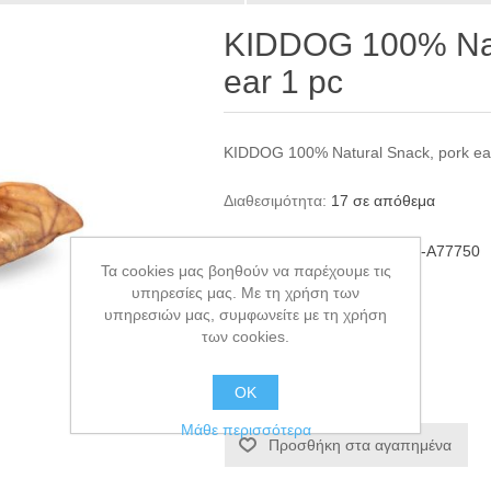
KIDDOG 100% Nat
ear 1 pc
KIDDOG 100% Natural Snack, pork ea
Διαθεσιμότητα:
17 σε απόθεμα
ΚΩΔΙΚΟΣ ΠΡΟΪΟΝΤΟΣ:
KID-A77750
Τα cookies μας βοηθούν να παρέχουμε τις
GTIN:
8596410777509
υπηρεσίες μας. Με τη χρήση των
υπηρεσιών μας, συμφωνείτε με τη χρήση
€3,30
των cookies.
+ΚΑΛΆΘΙ
ΟΚ
Μάθε περισσότερα
Προσθήκη στα αγαπημένα