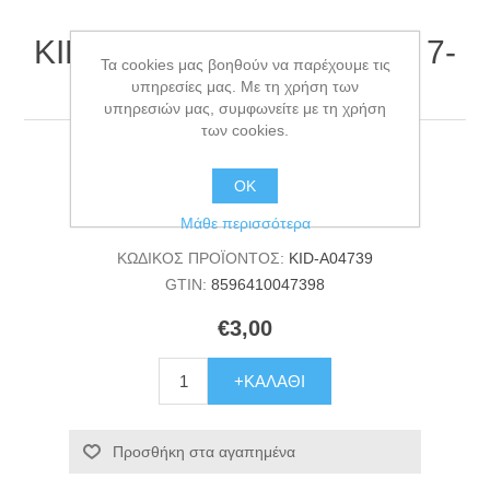
KIDDOG Beef steak sticks 7-
Τα cookies μας βοηθούν να παρέχουμε τις
8cm 80 g
υπηρεσίες μας. Με τη χρήση των
υπηρεσιών μας, συμφωνείτε με τη χρήση
των cookies.
KIDDOG Beef steak sticks 7-8cm 80 g
ΟΚ
Διαθεσιμότητα:
17 σε απόθεμα
Μάθε περισσότερα
ΚΩΔΙΚΟΣ ΠΡΟΪΟΝΤΟΣ:
KID-A04739
GTIN:
8596410047398
€3,00
+ΚΑΛΆΘΙ
Προσθήκη στα αγαπημένα