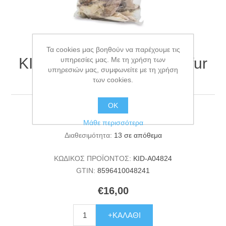
Τα cookies μας βοηθούν να παρέχουμε τις
KIDDOG rabbit ears with fur
υπηρεσίες μας. Με τη χρήση των
υπηρεσιών μας, συμφωνείτε με τη χρήση
500 g
των cookies.
ΟΚ
KIDDOG rabbit ears with fur 500 g
Μάθε περισσότερα
Διαθεσιμότητα:
13 σε απόθεμα
ΚΩΔΙΚΟΣ ΠΡΟΪΟΝΤΟΣ:
KID-A04824
GTIN:
8596410048241
€16,00
+ΚΑΛΆΘΙ