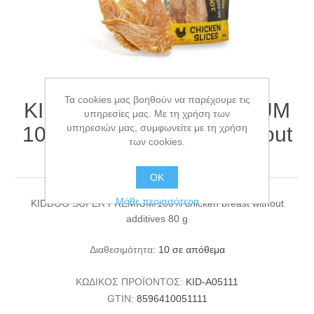
Τα cookies μας βοηθούν να παρέχουμε τις
KIDDOG SUPER PREMIUM
υπηρεσίες μας. Με τη χρήση των
υπηρεσιών μας, συμφωνείτε με τη χρήση
100% chicken breast without
των cookies.
additives 80 g
ΟΚ
Μάθε περισσότερα
KIDDOG SUPER PREMIUM 100% chicken breast without
additives 80 g
Διαθεσιμότητα:
10 σε απόθεμα
ΚΩΔΙΚΟΣ ΠΡΟΪΟΝΤΟΣ:
KID-A05111
GTIN:
8596410051111