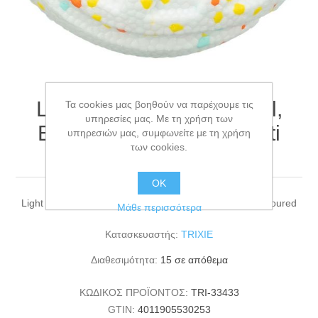
Light & Strong, rugby ball,
Τα cookies μας βοηθούν να παρέχουμε τις
υπηρεσίες μας. Με τη χρήση των
EPS, 12.5 cm, white/multi
υπηρεσιών μας, συμφωνείτε με τη χρήση
των cookies.
coloured
ΟΚ
Light & Strong, rugby ball, EPS, 12.5 cm, white/multi coloured
Μάθε περισσότερα
Κατασκευαστής:
TRIXIE
Διαθεσιμότητα:
15 σε απόθεμα
ΚΩΔΙΚΟΣ ΠΡΟΪΟΝΤΟΣ:
TRI-33433
GTIN:
4011905530253