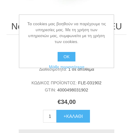
Τα cookies μας βοηθούν να παρέχουμε τις
Neon M Tape 5 m green EU
υπηρεσίες μας. Με τη χρήση των
υπηρεσιών μας, συμφωνείτε με τη χρήση
των cookies.
Neon M Tape 5 m green EU
ΟΚ
Κατασκευαστής:
FLEXI
Μάθε περισσότερα
Διαθεσιμότητα:
1 σε απόθεμα
ΚΩΔΙΚΟΣ ΠΡΟΪΟΝΤΟΣ:
FLE-031902
GTIN:
4000498031902
€34,00
+ΚΑΛΆΘΙ