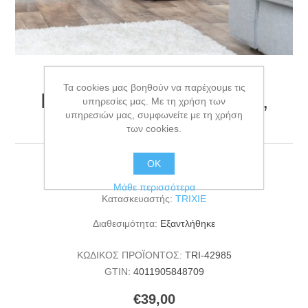
Τα cookies μας βοηθούν να παρέχουμε τις
Play donut, felt, ø 60 cm,
υπηρεσίες μας. Με τη χρήση των
υπηρεσιών μας, συμφωνείτε με τη χρήση
beige
των cookies.
ΟΚ
Play donut, felt, ø 60 cm, beige
Μάθε περισσότερα
Κατασκευαστής:
TRIXIE
Διαθεσιμότητα:
Εξαντλήθηκε
ΚΩΔΙΚΟΣ ΠΡΟΪΟΝΤΟΣ:
TRI-42985
GTIN:
4011905848709
€39,00