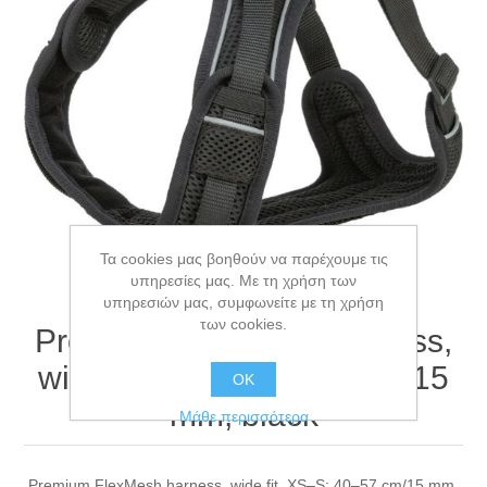
Τα cookies μας βοηθούν να παρέχουμε τις
υπηρεσίες μας. Με τη χρήση των
υπηρεσιών μας, συμφωνείτε με τη χρήση
των cookies.
Premium FlexMesh harness,
wide fit, XS–S: 40–57 cm/15
ΟΚ
mm, black
Μάθε περισσότερα
Premium FlexMesh harness, wide fit, XS–S: 40–57 cm/15 mm,