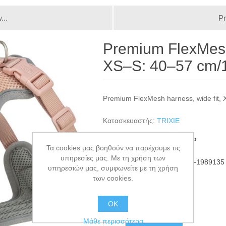
...
Pr
Premium FlexMesh 
XS–S: 40–57 cm/
Premium FlexMesh harness, wide fit,
Κατασκευαστής:
TRIXIE
Διαθεσιμότητα:
3 σε απόθεμα
Τα cookies μας βοηθούν να παρέχουμε τις
υπηρεσίες μας. Με τη χρήση των
ΚΩΔΙΚΟΣ ΠΡΟΪΟΝΤΟΣ:
TRI-1989135
υπηρεσιών μας, συμφωνείτε με τη χρήση
GTIN:
4011905674407
των cookies.
€34,99
ΟΚ
+ΚΑΛΆΘΙ
Μάθε περισσότερα