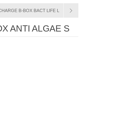
HARGE B-BOX BACT LIFE L
X ANTI ALGAE S