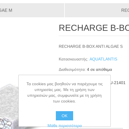
GAE M
REC
RECHARGE B-BO
RECHARGE B-BOX ANTI ALGAE S
Κατασκευαστής:
AQUATLANTIS
Διαθεσιμότητα:
4 σε απόθεμα
ΚΩΔΙΚΟΣ ΠΡΟΪΟΝΤΟΣ:
AQU-21401
Τα cookies μας βοηθούν να παρέχουμε τις
υπηρεσίες μας. Με τη χρήση των
GTIN:
5607329214016
υπηρεσιών μας, συμφωνείτε με τη χρήση
€7,60
των cookies.
+ΚΑΛΆΘΙ
ΟΚ
Μάθε περισσότερα