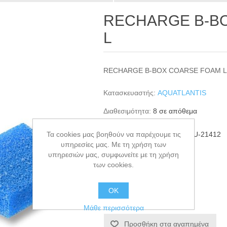
RECHARGE B-B
L
RECHARGE B-BOX COARSE FOAM 
Κατασκευαστής:
AQUATLANTIS
Διαθεσιμότητα:
8 σε απόθεμα
Τα cookies μας βοηθούν να παρέχουμε τις
ΚΩΔΙΚΟΣ ΠΡΟΪΟΝΤΟΣ:
AQU-21412
υπηρεσίες μας. Με τη χρήση των
GTIN:
5607329214122
υπηρεσιών μας, συμφωνείτε με τη χρήση
των cookies.
€5,00
ΟΚ
+ΚΑΛΆΘΙ
Μάθε περισσότερα
Προσθήκη στα αγαπημένα