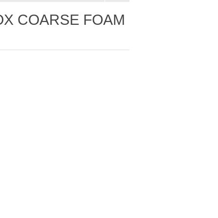
OX COARSE FOAM
L