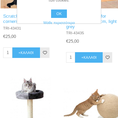
των cookies.
ΟΚ
Scratching board for
Scratching board for
corners, 32 × 60 cm, brown
corners, 32 × 60 cm, light
Μάθε περισσότερα
grey
TRI-43431
TRI-43435
€25,00
€25,00
+ΚΑΛΆΘΙ
+ΚΑΛΆΘΙ