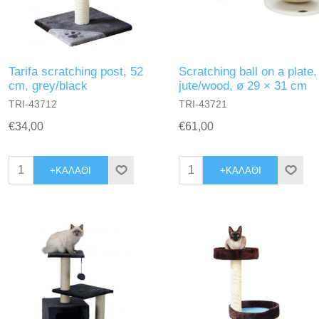
Tarifa scratching post, 52
Scratching ball on a plate,
cm, grey/black
jute/wood, ø 29 × 31 cm
TRI-43712
TRI-43721
€34,00
€61,00
+ΚΑΛΆΘΙ
+ΚΑΛΆΘΙ