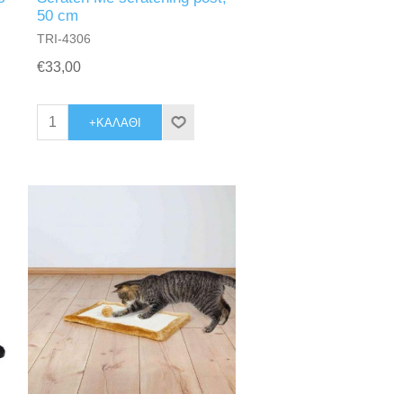
50 cm
TRI-4306
€33,00
+ΚΑΛΆΘΙ