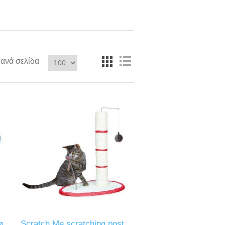
ανά σελίδα
ø
Scratch Me scratching post,