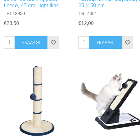
fleece, 47 cm, light lilac
25 × 50 cm
TRI-42930
TRI-4301
€23,50
€12,00
+ΚΑΛΆΘΙ
+ΚΑΛΆΘΙ