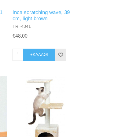
1
Inca scratching wave, 39
cm, light brown
TRI-4341
€48,00
+ΚΑΛΆΘΙ