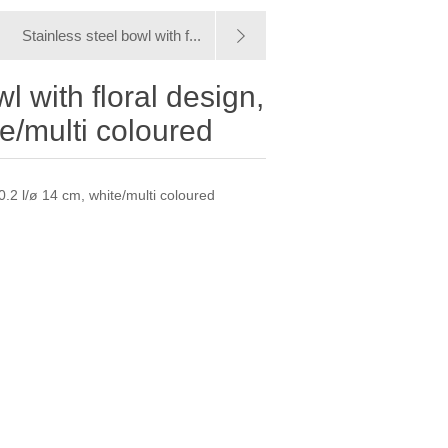
Stainless steel bowl with f...
l with floral design,
te/multi coloured
 0.2 l/ø 14 cm, white/multi coloured