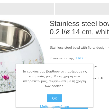
.
Stainless steel bow
0.2 l/ø 14 cm, whi
Stainless steel bowl with floral design,
Κατασκευαστής:
TRIXIE
Διαθεσιμότητα:
27 σε απόθεμα
Τα cookies μας βοηθούν να παρέχουμε τις
υπηρεσίες μας. Με τη χρήση των
ΚΩΔΙΚΟΣ ΠΡΟΪΟΝΤΟΣ:
TRI-25310
υπηρεσιών μας, συμφωνείτε με τη χρήση
GTIN:
4011905477404
των cookies.
€7,50
ΟΚ
+ΚΑΛΆΘΙ
Μάθε περισσότερα