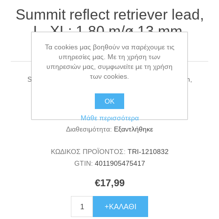
Summit reflect retriever lead,
L–XL: 1.80 m/ø 13 mm,
petrol/aqua
Τα cookies μας βοηθούν να παρέχουμε τις
υπηρεσίες μας. Με τη χρήση των
υπηρεσιών μας, συμφωνείτε με τη χρήση
των cookies.
Summit reflect retriever lead, L–XL: 1.80 m/ø 13 mm,
petrol/aqua
ΟΚ
Κατασκευαστής:
TRIXIE
Μάθε περισσότερα
Διαθεσιμότητα:
Εξαντλήθηκε
ΚΩΔΙΚΟΣ ΠΡΟΪΟΝΤΟΣ:
TRI-1210832
GTIN:
4011905475417
€17,99
+ΚΑΛΆΘΙ