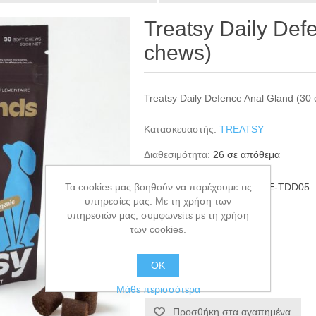
Treatsy Daily Def
chews)
Treatsy Daily Defence Anal Gland (30
Κατασκευαστής:
TREATSY
Διαθεσιμότητα:
26 σε απόθεμα
Τα cookies μας βοηθούν να παρέχουμε τις
ΚΩΔΙΚΟΣ ΠΡΟΪΟΝΤΟΣ:
TRE-TDD05
υπηρεσίες μας. Με τη χρήση των
GTIN:
5430003885475
υπηρεσιών μας, συμφωνείτε με τη χρήση
των cookies.
€16,00
ΟΚ
+ΚΑΛΆΘΙ
Μάθε περισσότερα
Προσθήκη στα αγαπημένα