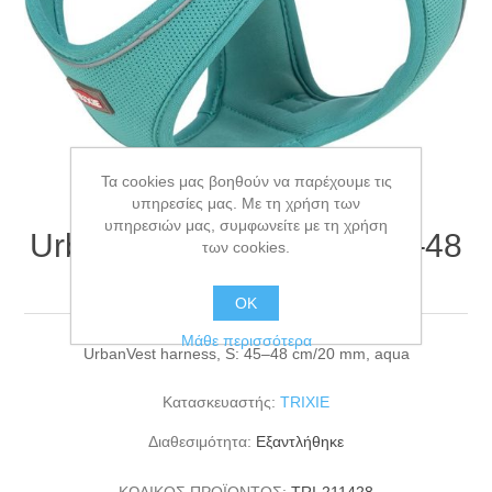
Τα cookies μας βοηθούν να παρέχουμε τις
υπηρεσίες μας. Με τη χρήση των
υπηρεσιών μας, συμφωνείτε με τη χρήση
UrbanVest harness, S: 45–48
των cookies.
cm/20 mm, aqua
ΟΚ
Μάθε περισσότερα
UrbanVest harness, S: 45–48 cm/20 mm, aqua
Κατασκευαστής:
TRIXIE
Διαθεσιμότητα:
Εξαντλήθηκε
ΚΩΔΙΚΟΣ ΠΡΟΪΟΝΤΟΣ:
TRI-211428