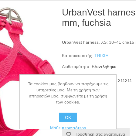
UrbanVest harnes
mm, fuchsia
UrbanVest harness, XS: 38–41 cm/15 
Κατασκευαστής:
TRIXIE
Διαθεσιμότητα:
Εξαντλήθηκε
ΚΩΔΙΚΟΣ ΠΡΟΪΟΝΤΟΣ:
TRI-211211
Τα cookies μας βοηθούν να παρέχουμε τις
GTIN:
4011905574240
υπηρεσίες μας. Με τη χρήση των
υπηρεσιών μας, συμφωνείτε με τη χρήση
€17,99
των cookies.
+ΚΑΛΆΘΙ
ΟΚ
Μάθε περισσότερα
Προσθήκη στα αγαπημένα