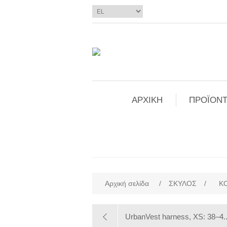
ΑΡΧΙΚΗ
ΠΡΟΪΟΝΤ
Αρχική σελίδα
/
ΣΚΥΛΟΣ
/
Κ
UrbanVest harness, XS: 38–4..