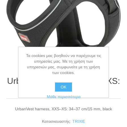
Τα cookies μας βοηθούν να παρέχουμε τις
υπηρεσίες μας. Με τη χρήση των
υπηρεσιών μας, συμφωνείτε με τη χρήση
των cookies.
UrbanVest harness, XXS–XS:
ΟΚ
34–37 cm/15 mm, black
Μάθε περισσότερα
UrbanVest harness, XXS–XS: 34–37 cm/15 mm, black
Κατασκευαστής:
TRIXIE