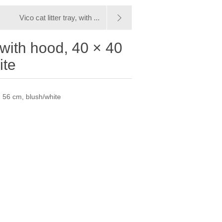
Vico cat litter tray, with ...
y, with hood, 40 × 40
ite
 × 56 cm, blush/white