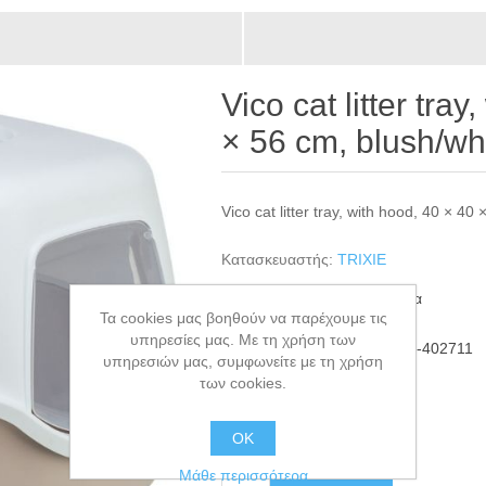
Vico cat litter tra
× 56 cm, blush/wh
Vico cat litter tray, with hood, 40 × 40
Κατασκευαστής:
TRIXIE
Διαθεσιμότητα:
5 σε απόθεμα
Τα cookies μας βοηθούν να παρέχουμε τις
υπηρεσίες μας. Με τη χρήση των
ΚΩΔΙΚΟΣ ΠΡΟΪΟΝΤΟΣ:
TRI-402711
υπηρεσιών μας, συμφωνείτε με τη χρήση
GTIN:
4053032681651
των cookies.
€26,00
ΟΚ
+ΚΑΛΆΘΙ
Μάθε περισσότερα