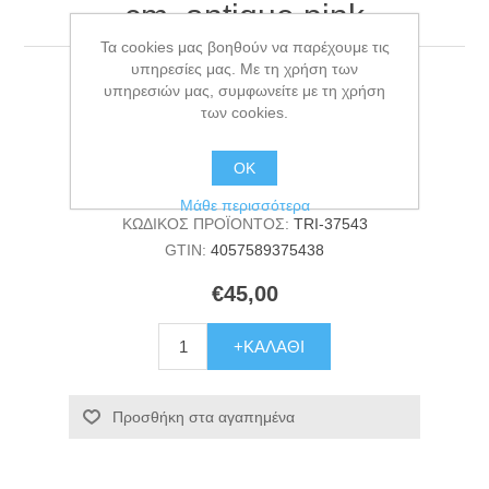
cm, antique pink
Τα cookies μας βοηθούν να παρέχουμε τις
υπηρεσίες μας. Με τη χρήση των
Viviana bed, square, 60 × 50 cm, antique pink
υπηρεσιών μας, συμφωνείτε με τη χρήση
των cookies.
Κατασκευαστής:
TRIXIE
ΟΚ
Διαθεσιμότητα:
Εξαντλήθηκε
Μάθε περισσότερα
ΚΩΔΙΚΟΣ ΠΡΟΪΟΝΤΟΣ:
TRI-37543
GTIN:
4057589375438
€45,00
+ΚΑΛΆΘΙ
Προσθήκη στα αγαπημένα